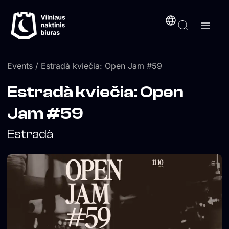
Skip
content
to
content
Events
/ Estradà kviečia: Open Jam #59
Estradà kviečia: Open
Jam #59
Estradà