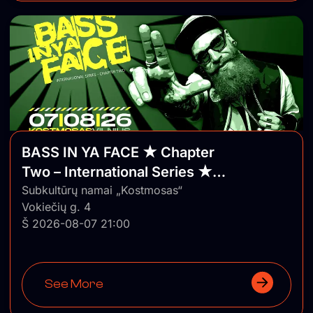
BASS IN YA FACE ★ Chapter
Two – International Series ★
Vilnius/Lithuania
Subkultūrų namai „Kostmosas“
Vokiečių g. 4
Š 2026-08-07 21:00
See More