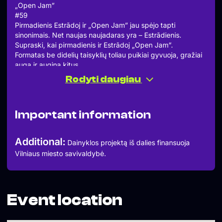
„Open Jam”
#59
Pirmadienis Estrãdoj ir „Open Jam” jau spėjo tapti
sinonimais. Net naujas naujadaras yra – Estrãdienis.
Supraski, kai pirmadienis ir Estrãdoj „Open Jam”.
Formatas be didelių taisyklių toliau puikiai gyvuoja, gražiai
auga ir augina kitus.
Primenam, laukiami visi grojantys, dainuojantys ir
Rodyti daugiau
klausantys. Visi lygiai, visi instrumentai. Tereikia noro,
užlipti ant pakylos ir groti, o visa kita gaunasi savaime.
Ant pakylos parūpinam klepą ir būgnus. Pasiimki su kuo
Important information
groji, pasiimki draugu ir ateiki.
Geografinė nuoroda – Vilniaus g. 22-3
Pradžia: 19:00
Additional:
Dainyklos projektą iš dalies finansuoja
Pabaigos laikas nežinomas ir nenorimas žinoti.
Vilniaus miesto savivaldybė.
Atvira visiems.
Pasimatom prie ar ant pakylos!
Event location