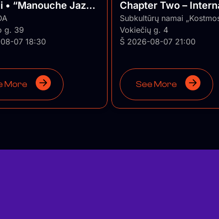
ui • “Manouche Jazz
Chapter Two – Intern
DA
Series ★ Vilnius/Lith
Subkultūrų namai „Kostmo
o g. 39
Vokiečių g. 4
08-07 18:30
Š 2026-08-07 21:00
e More
See More