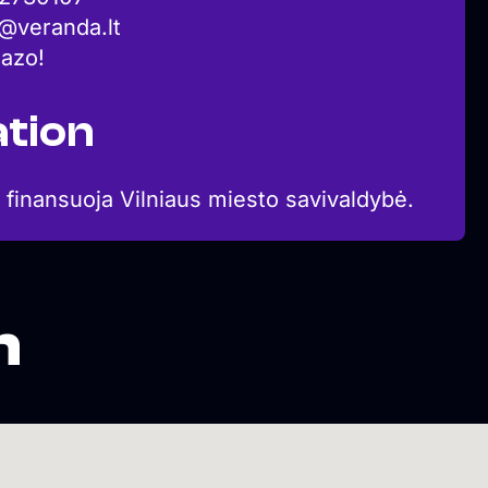
a@veranda.lt
iazo!
tion
 finansuoja Vilniaus miesto savivaldybė.
n