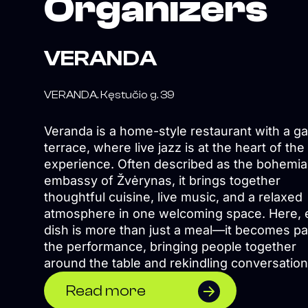
Organizers
VERANDA
VERANDA. Kęstučio g. 39
Veranda is a home-style restaurant with a g
terrace, where live jazz is at the heart of the
experience. Often described as the bohemi
embassy of Žvėrynas, it brings together
thoughtful cuisine, live music, and a relaxed
atmosphere in one welcoming space. Here, 
dish is more than just a meal—it becomes pa
the performance, bringing people together
around the table and rekindling conversatio
stories. Whether you've long missed the so
Read more
jazz or already live to its rhythm, Veranda