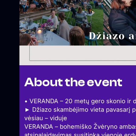
About the event
• VERANDA – 20 metų gero skonio ir d
► Džiazo skambėjimo vieta pavasarį pri
vėsiau – viduje
VERANDA – bohemiško Žvėryno ambasad
atsipalaidavimas susitinka vienoje erd