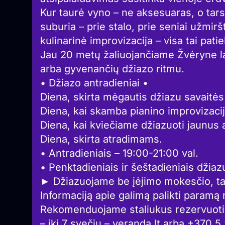
Kur taurė vyno – ne aksesuaras, o tars
suburia – prie stalo, prie seniai užmir
kulinarinė improvizacija – visa tai pat
Jau 20 metų žaliuojančiame Žvėryne l
arba gyvenančių džiazo ritmu.
• Džiazo antradieniai •
Diena, skirta mėgautis džiazu savaitės
Diena, kai skamba pianino improvizacij
Diena, kai kviečiame džiazuoti jaunus a
Diena, skirta atradimams.
• Antradieniais – 19:00-21:00 val.
• Penktadieniais ir šeštadieniais džiaz
► Džiazuojame be įėjimo mokesčio, t
Informaciją apie galimą palikti paramą 
Rekomenduojame staliukus rezervuoti 
– iki 7 svečių – veranda.lt arba +370 