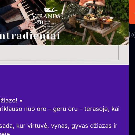
žiazo! •
klauso nuo oro – geru oru – terasoje, kai
a, kur virtuvė, vynas, gyvas džiazas ir
vėje.