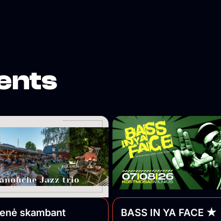
ents
ienė skambant
BASS IN YA FACE ★