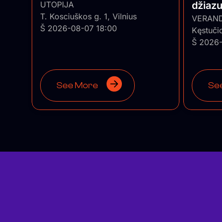
UTOPIJA
džiaz
T. Kosciuškos g. 1, Vilnius
trio”
VERAN
Š 2026-08-07 18:00
Kęstuči
Š 2026-
See More
Se