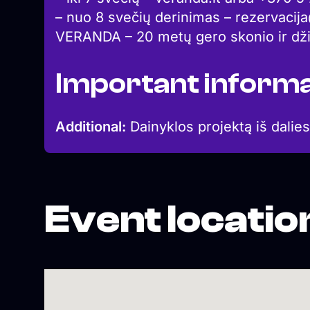
– nuo 8 svečių derinimas – rezervacij
VERANDA – 20 metų gero skonio ir dž
Important informa
Additional:
Dainyklos projektą iš dalies
Event locatio