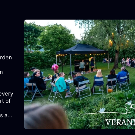
arden
an
every
rt of
ns and
und of