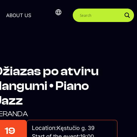
ABOUT US
žiazas po atviru
angumi • Piano
Jazz
ERANDA
Location:
Kęstučio g. 39
19
Start of the event:
19:00