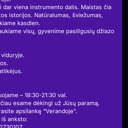
i dar viena instrumento dalis. Maistas čia
štos istorijos. Natūralumas, šviežumas,
iekiame kasdien.
aukiame visų, gyvenime pasiilgusių džiazo
 viduryje.
os.
tlikėjus.
uojame – 18:30-21:30 val.
ačiau esame dėkingi už Jūsų paramą.
rasite apsilankę “Verandoje”.
iš anksto:
5 2730107