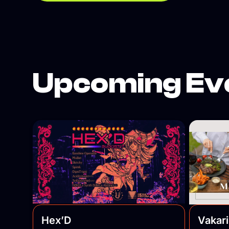
welcomes you.
Upcoming Ev
Hex’D
Vakar