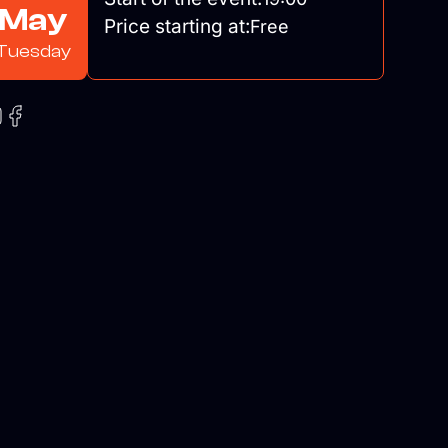
May
Price starting at:
Free
Tuesday