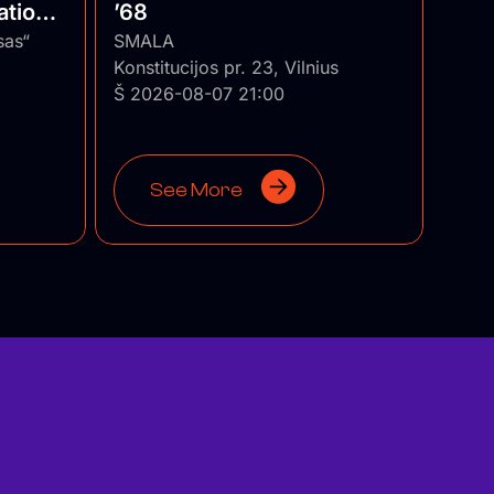
ational
’68
uania
sas“
SMALA
Konstitucijos pr. 23, Vilnius
Š 2026-08-07 21:00
See More