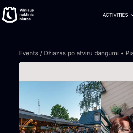
Skip
content
to
ACTIVITIES
content
Events
/ Džiazas po atviru dangumi • Pi